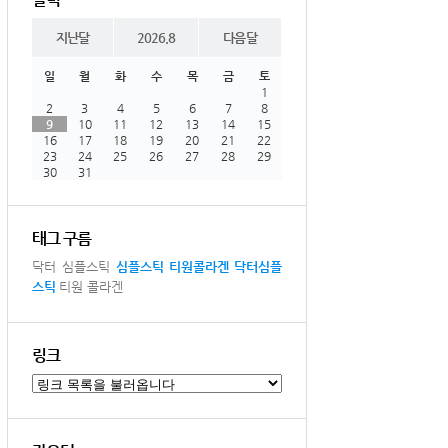
지난달
2026.8
다음달
일
월
화
수
목
금
토
1
2
3
4
5
6
7
8
9
10
11
12
13
14
15
16
17
18
19
20
21
22
23
24
25
26
27
28
29
30
31
태그 구름
닥터 심플스틱
심플스틱
티원콜라겐
닥터심플
스틱
티원 콜라겐
링크