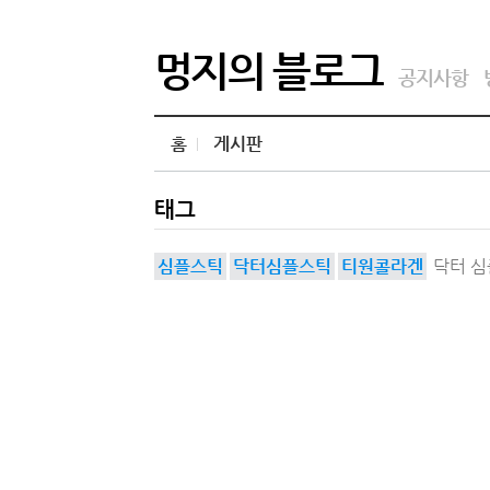
멍지의 블로그
공지사항
홈
게시판
태그
심플스틱
닥터심플스틱
티원콜라겐
닥터 